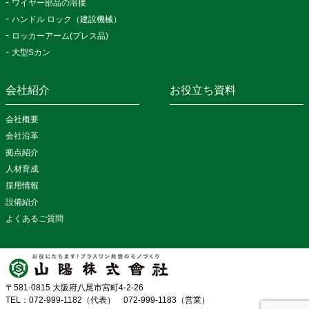
ワイヤー部品の溶接
ハンドル ロック（建設機械）
ロッカーアーム(プレス品)
大型Sカン
会社紹介
お役立ち資料
会社概要
会社沿革
拠点紹介
人材育成
採用情報
設備紹介
よくあるご質問
〒581-0815 大阪府八尾市宮町4-2-26
TEL：072-999-1182（代表） 072-999-1183（営業）