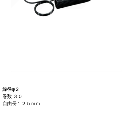
線径φ２
巻数 ３０
自由長１２５ｍｍ