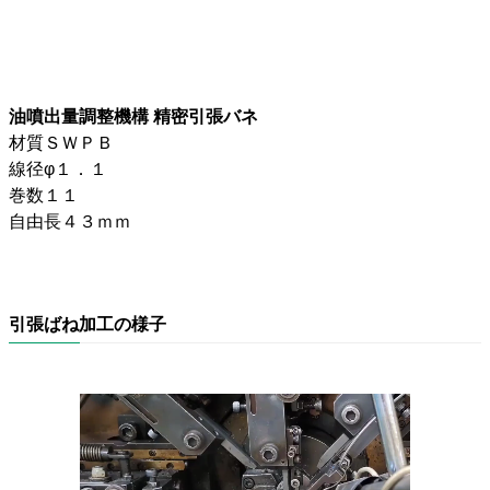
油噴出量調整機構 精密引張バネ
材質ＳＷＰＢ
線径φ１．１
巻数１１
自由長４３ｍｍ
引張ばね加工の様子