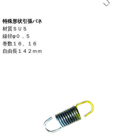
特殊形状引張バネ
材質ＳＵＳ
線径φ０．５
巻数１６、１６
自由長１４２ｍｍ